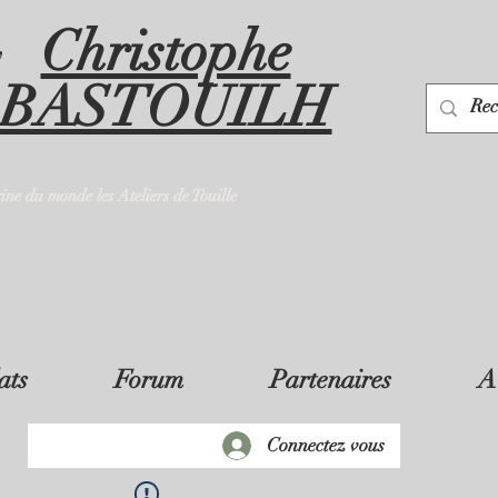
Christophe
y
BASTOUILH
sine du monde les Ateliers de Touille
ats
Forum
Partenaires
A
Connectez vous