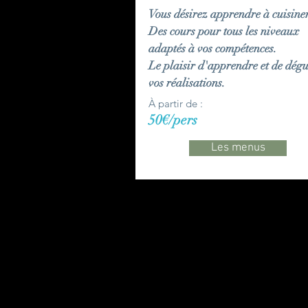
Vous désirez apprendre à cuisine
Des cours pour tous les niveaux
adaptés à vos compétences.
Le plaisir d'apprendre et de dégu
vos réalisations.
À partir de :
50€/pers
Les menus