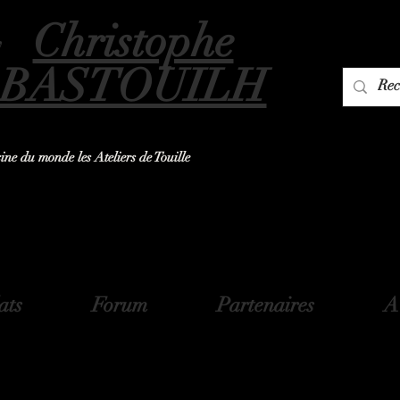
Christophe
y
BASTOUILH
sine du monde les Ateliers de Touille
ats
Forum
Partenaires
A