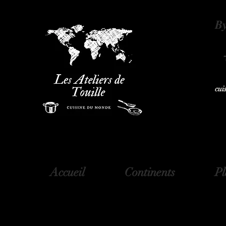
B
cui
Accueil
Continents
Pl