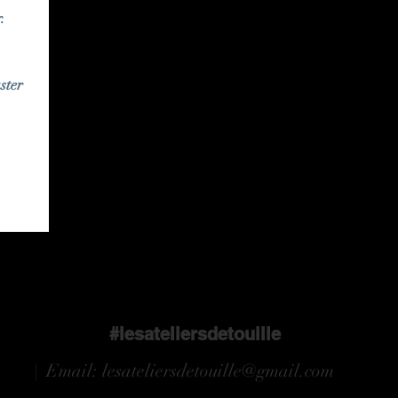
r.
ster
#lesateliersdetouille
| Email:
lesateliersdetouille@gmail.com