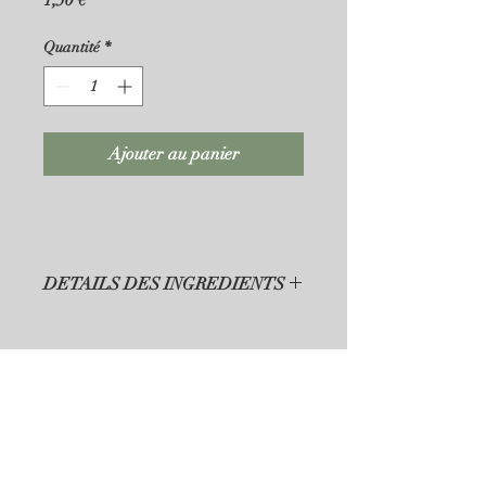
1,50 €
Quantité
*
Ajouter au panier
DETAILS DES INGREDIENTS
Melon , Jambon cru  ( selon saison)
Tomate cerise , Emmental
#lesateliersdetouille
| Email: