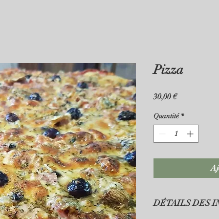
Pizza
Prix
30,00 €
Quantité
*
Aj
DÉTAILS DES 