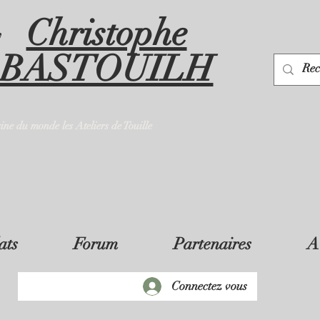
Christophe
y
BASTOUILH
sine du monde les Ateliers de Touille
ats
Forum
Partenaires
A
Connectez vous