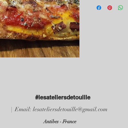
A la demande 
#lesateliersdetouille
| Email:
lesateliersdetouille@gmail.com
Antibes - France