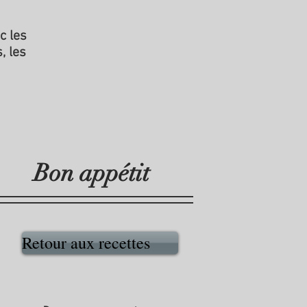
c les
, les
Bon appétit
Retour aux recettes