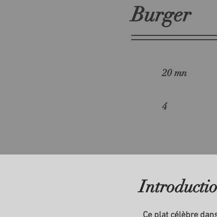
Burger
20 mn
4
Introducti
Ce plat célèbre dan