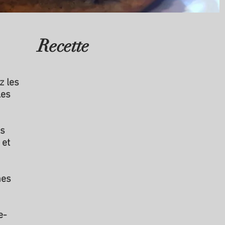
Recette
z les
les
es
 et
hes
e-