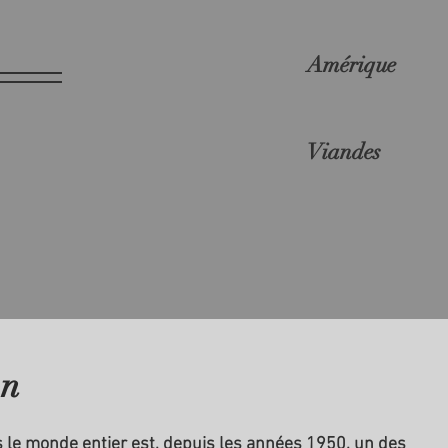
Amérique
Viandes
on
s le monde entier est, depuis les années 1950, un des