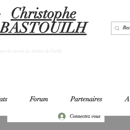
Christophe
y
BASTOUILH
sine du monde les Ateliers de Touille
ats
Forum
Partenaires
A
Connectez vous