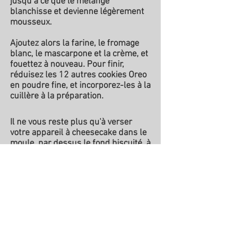
jusqu’à ce que le mélange
blanchisse et devienne légèrement
mousseux.
Ajoutez alors la farine, le fromage
blanc, le mascarpone et la crème, et
fouettez à nouveau. Pour finir,
réduisez les 12 autres cookies Oreo
en poudre fine, et incorporez-les à la
cuillère à la préparation.
Il ne vous reste plus qu'à verser
votre appareil à cheesecake dans le
moule, par dessus le fond biscuité, à
enfourner votre gâteau au fromage
pendant plus ou moins 25 min (il
doit se raffermir et à peine
commencer à dorer), puis à le
laisser refroidir à température
ambiante avant de le mettre au frigo
jusqu'au lendemain.