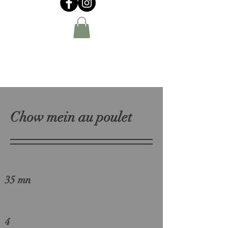
Chow mein au poulet
35 mn
4