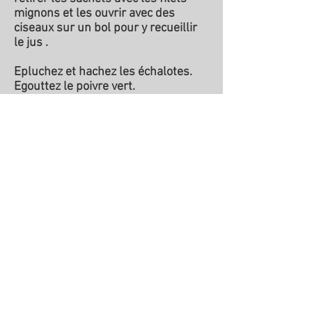
mignons et les ouvrir avec des
ciseaux sur un bol pour y recueillir
le jus .
Epluchez et hachez les échalotes.
Egouttez le poivre vert.
Mettre sur le feu une casserole avec
les échalottes, le poivre vert , le
Madère , faire réduire à sec.
Ajoutez le fond de veau, faire réduire
de moitié , salez à votre goût.
Rajouter le jus de la viande, puis la
crème fraîche, réduire le feu jusqu'à
ce que la sauce soit à bonne
consistance. Réservez
Couper les filets mignons en deux et
dans une poêle , faire fondre une
noix de beurre à feu vif , et faire
dorer les filets mignons sur toutes