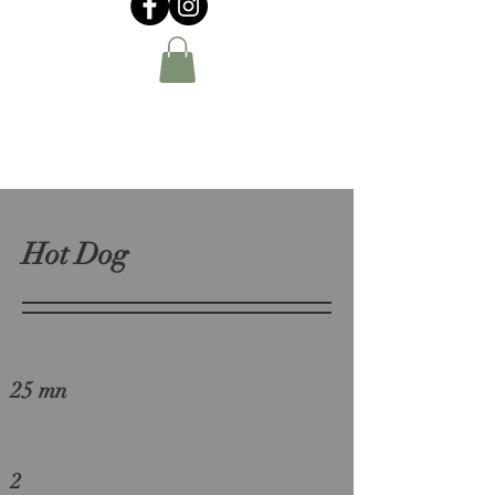
Hot Dog
25 mn
2