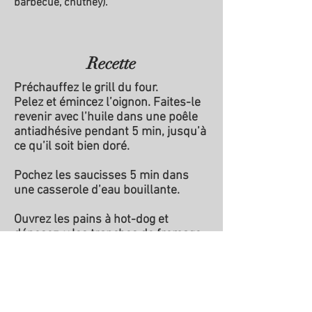
barbecue, chutney).
Recette
Préchauffez le grill du four.
Pelez et émincez l’oignon. Faites-le
revenir avec l’huile dans une poêle
antiadhésive pendant 5 min, jusqu’à
ce qu’il soit bien doré.
Pochez les saucisses 5 min dans
une casserole d’eau bouillante.
Ouvrez les pains à hot-dog et
déposez-y les tranches de fromage,
puis faites-les gratiner 3 min sous
le grill du four.
Arrosez de moutarde, déposez les
saucisses et couvrez d’oignons, puis