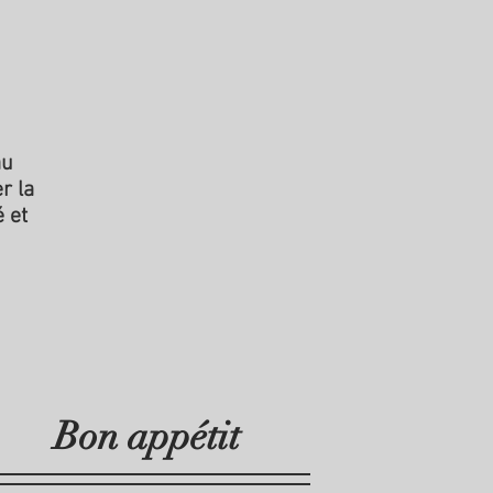
au
r la
 et
Bon appétit