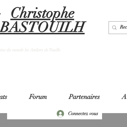
Christophe
y
BASTOUILH
sine du monde les Ateliers de Touille
ats
Forum
Partenaires
A
Connectez vous