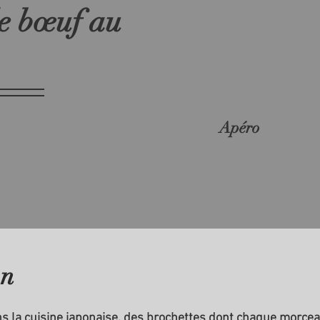
de bœuf au
Apéro
on
ans la cuisine japonaise, des brochettes dont chaque morce