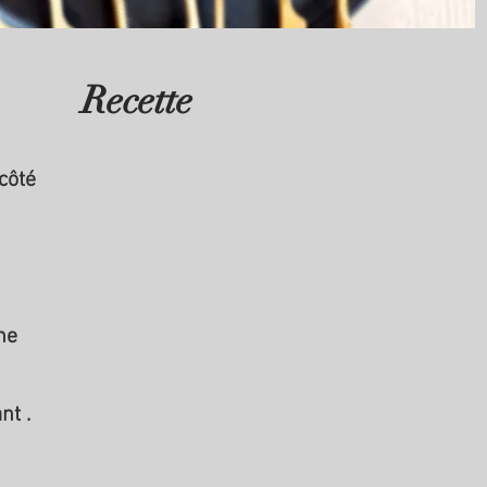
Recette
côté
ne
nt .