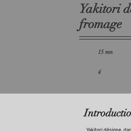
Yakitori 
fromage
15 mn
4
Introducti
Yakitori désigne, d